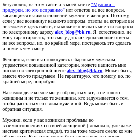
Безусловно, на этом сайте и в моей книге
"Мужики –
придурки, но это исправимо"
нет ответов на все вопросы,
касающиеся взаимоотношений мужчин и женщин. Поэтому,
если у вас возникнут какие-то вопросы, ответы на которые вы
не сможете здесь найти, вы можете прислать мне эти вопросы
по электронному адресу
alex_blog@bk.ru
. Я, естественно, не
могу гарантировать, что смогу дать исчерпывающие ответы
на все вопросы, но, по крайней мере, постараюсь это сделать
и помочь чем смогу.
Женщины, если вы столкнулись с бараньим мужским
упрямством повышенной категории, можете написать мне
письмо по электронной почте
alex_blog@bk.ru
. Может быть,
вместе что-то придумаем. Не гарантирую, что помогу, но, по
крайней мере, попробую.
На самом деле ко мне могут обращаться все, а не только
женщины и не только те женщины, кто задумывается о том,
чтобы расстаться со своим мужчиной. Ведь может быть и
обратная ситуация.
Мужики, если у вас возникли проблемы во
взаимоотношениях со своей женщиной (возможно, уже даже
настала критическая стадия), то вы тоже можете смело ко мне
обращаться. Кто знает, может быть смогу чем-то помочь.